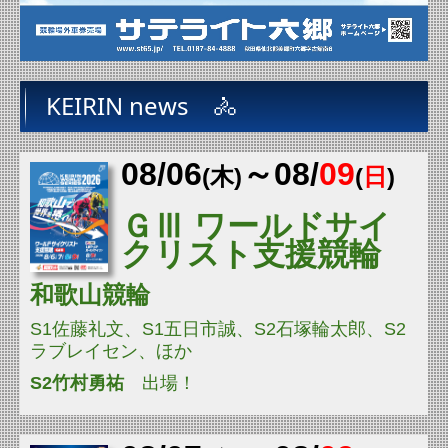
KEIRIN news 🚴
08/
06
～08/
09
(木
)
(
日
)
ＧⅢ
ワールドサイ
クリスト支援競輪
和歌山競輪
S1佐藤礼文、
S1
五日市誠
、
S2石塚輪太郎、S2
ラブレイセン
、
ほか
S2
竹村勇祐
出場！