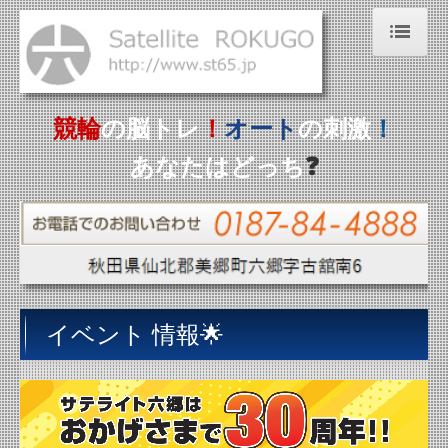
ホーム
NEW！秋田県選手情報
競輪
の脳トレ
！
オート
の
刺激
！
開催日程
あなたはどっち
❓
お知らせ
動画（じゃんごＴＶ）
アクセス
有料席
イベント 情報🌟
オートレース六郷
りんりん亭
施設案内