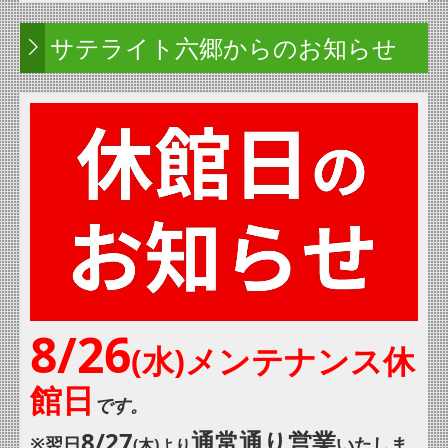
サテライト六郷からのお知らせ
8/26
(水)
メンテナンス休
館日
です。
8/
27
通常通り営業
※翌日
いたしま
(木)より