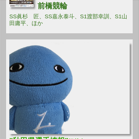
前橋競輪
SS眞杉 匠、SS嘉永泰斗、S1渡部幸訓、S1山
田庸平、
ほか