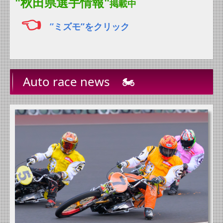
"秋田県選手情報"
掲載中
👈
”
ミズモ”
をクリック
Auto race news 🏍