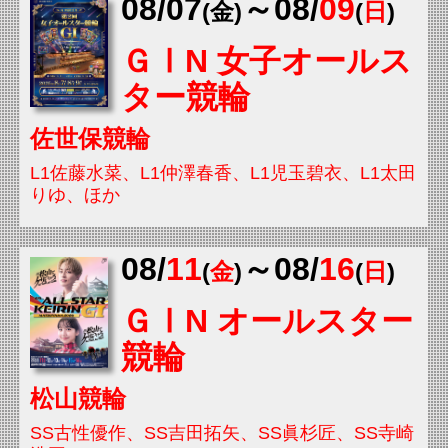
08/
07
～08/
09
(金
)
(
日
)
ＧⅠN
女子オールス
ター競輪
佐世保競輪
L1佐藤水菜、
L1
仲澤春香、
L1
児玉碧衣、
L1
太田
りゆ、
ほか
08/
11
～08/
16
(
金
)
(
日
)
ＧⅠN
オールスター
競輪
松山競輪
SS古性優作、SS吉田拓矢、
SS
眞杉匠、
SS
寺崎