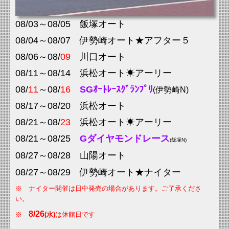
08/03
～08
/05
飯塚
オート
08/04
～08
/07
伊勢崎
オート★アフター５
08/06
～08
/
09
川口
オート
08/11
～08
/14
浜松
オート☀アーリー
08/
11
～08
/
16
SGｵｰﾄﾚｰｽｸﾞﾗﾝﾌﾟﾘ
(伊勢崎N
)
08/17
～08
/20
浜松
オート
08/21
～08
/
23
浜松
オート☀アーリー
08/21
～08
/25
Gダイヤモンドレース
(飯塚N
)
08/27
～08
/28
山陽
オート
08/27
～08
/29
伊勢崎
オート★ナイター
※ ナイター開催は日中発売の場合があります。ご了承くださ
い。
8/26
※
(水)
は休館日です