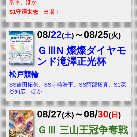
浩平、
ほか
S1
守澤太志
出場！
08/
22
～08/25
(
土
)
(火
)
ＧⅢN
燦燦ダイヤモ
ンド滝澤正光杯
松戸競輪
SS吉田拓矢、SS寺崎浩平、
SS
阿部拓真、
S1
深
谷知広、
ほか
08/
27
～08/
30
(木
)
(
日
)
ＧⅢ
三山王冠争奪戦