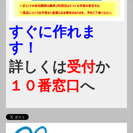
すぐに作れま
す！
詳しくは
受付
か
１０番窓口
へ