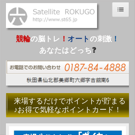
ホーム
NEW！秋田県選手情報
競輪
の脳トレ
！
オート
の
刺激
！
開催日程
あなたはどっち
❓
お知らせ
動画（じゃんごＴＶ）
アクセス
有料席
来場するだけでポイントが貯まる
♪お得で気軽なポイントカード！
オートレース六郷
りんりん亭
施設案内